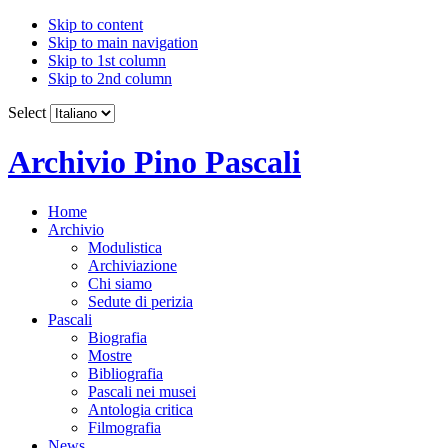
Skip to content
Skip to main navigation
Skip to 1st column
Skip to 2nd column
Select
Archivio Pino Pascali
Home
Archivio
Modulistica
Archiviazione
Chi siamo
Sedute di perizia
Pascali
Biografia
Mostre
Bibliografia
Pascali nei musei
Antologia critica
Filmografia
News