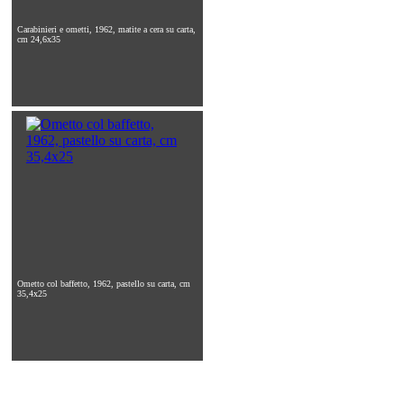
Carabinieri e ometti, 1962, matite a cera su carta,
cm 24,6x35
Ometto col baffetto, 1962, pastello su carta, cm
35,4x25